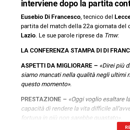
interviene dopo la partita cont
Eusebio Di Francesco
, tecnico del
Lecc
partita del match della 22a giornata del
Lazio
. Le sue parole riprese da
Tmw
:
LA CONFERENZA STAMPA DI DI FRAN
ASPETTI DA MIGLIORARE –
«Direi più 
siamo mancati nella qualità negli ultimi me
questo momento»
.
PRESTAZIONE –
«Oggi voglio esaltare l
capacità di rendere la vita difficile all’a
fortuna in più non sarebbe guastato»
.
R