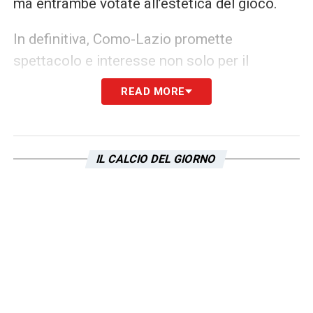
ma entrambe votate all’estetica del gioco.
In definitiva, Como-Lazio promette
spettacolo e interesse non solo per il
risultato, ma soprattutto per la qualità del
READ MORE
gioco che entrambe le squadre cercheranno
di esprimere, dando vita a una partita di
grande fascino e intensità. Un debutto che gli
IL CALCIO DEL GIORNO
appassionati non vorranno perdere.
LA PLAYLIST DELLE NOSTRE TOP NEWS