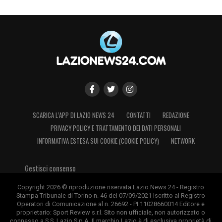
SCARICA L’APP DI LAZIO NEWS 24
CONTATTI
REDAZIONE
PRIVACY POLICY E TRATTAMENTO DEI DATI PERSONALI
INFORMATIVA ESTESA SUI COOKIE (COOKIE POLICY)
NETWORK
Gestisci consenso
Copyright 2026 © riproduzione riservata Lazio News 24 - Registro
Stampa Tribunale di Torino n. 46 del 07/09/2021 Iscritto al Registro
Operatori di Comunicazione al n. 26692 - PI 11028660014 Editore e
proprietario: Sport Review s.r.l. Sito non ufficiale, non autorizzato o
connesso a S.S. Lazio S.p.A. Il marchio Lazio è di esclusiva proprietà di