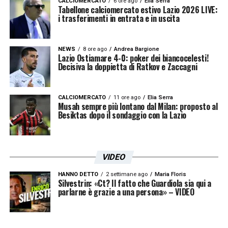
CALCIOMERCATO
6 ore ago
Elia Serra
Tabellone calciomercato estivo Lazio 2026 LIVE:
scopriremo presto, con il debutto ormai alle
i trasferimenti in entrata e in uscita
porte.
NEWS
8 ore ago
Andrea Bargione
LA PLAYLIST DELLE NOSTRE TOP NEWS
Lazio Ostiamare 4-0: poker dei biancocelesti!
Decisiva la doppietta di Ratkov e Zaccagni
CALCIOMERCATO
11 ore ago
Elia Serra
Musah sempre più lontano dal Milan: proposto al
Besiktas dopo il sondaggio con la Lazio
VIDEO
HANNO DETTO
2 settimane ago
Maria Floris
Silvestrin: «Ct? Il fatto che Guardiola sia qui a
parlarne è grazie a una persona» – VIDEO