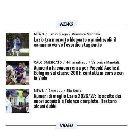
NEWS
NEWS
8 minuti ago
Veronica Mandalà
Lazio tra mercato bloccato e amichevoli: il
cammino verso l’esordio stagionale
CALCIOMERCATO
44 minuti ago
Veronica Mandalà
Aumenta la concorrenza per Piccoli! Anche il
Bologna sul classe 2001: contatti in corso con
la Viola
NEWS
2 ore ago
Elia Serra
Numeri di maglia Lazio 2026/27: le scelte dei
nuovi acquisti e l’elenco completo. Restano
alcuni dubbi
VIDEO