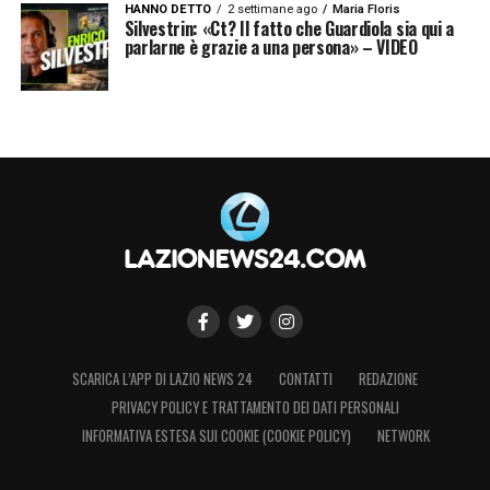
HANNO DETTO
2 settimane ago
Maria Floris
Silvestrin: «Ct? Il fatto che Guardiola sia qui a
parlarne è grazie a una persona» – VIDEO
SCARICA L’APP DI LAZIO NEWS 24
CONTATTI
REDAZIONE
PRIVACY POLICY E TRATTAMENTO DEI DATI PERSONALI
INFORMATIVA ESTESA SUI COOKIE (COOKIE POLICY)
NETWORK