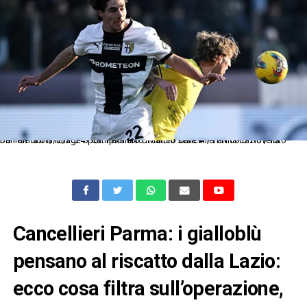
Db Parma 01/12/2024 - campionato di calcio serie A / Parma-Lazio / foto Daniele Buffa/Image Sport nella foto: Matteo Cancellieri-Nicolo' Rovella
Cancellieri Parma: i gialloblù
pensano al riscatto dalla Lazio:
ecco cosa filtra sull’operazione,