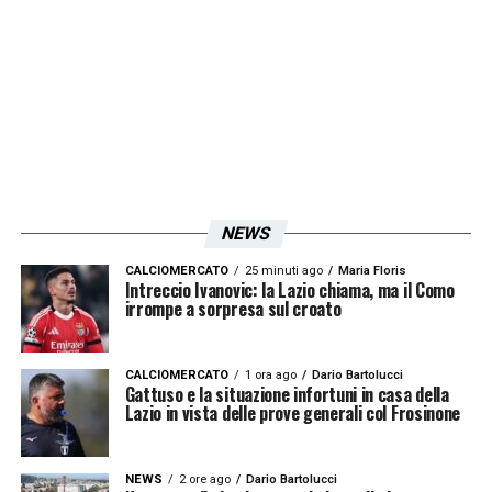
diritto di riscatto fissato a poco meno di
7
milioni di €
. In caso di pagamento di essa, il
classe 2002 potrebbe essere il primo addio
del
calciomercato Lazio
.
LA PLAYLIST DELLE NOSTRE TOP NEWS
NEWS
CALCIOMERCATO
25 minuti ago
Maria Floris
Intreccio Ivanovic: la Lazio chiama, ma il Como
irrompe a sorpresa sul croato
CALCIOMERCATO
1 ora ago
Dario Bartolucci
Gattuso e la situazione infortuni in casa della
Lazio in vista delle prove generali col Frosinone
NEWS
2 ore ago
Dario Bartolucci