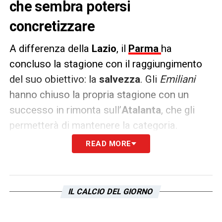
che sembra potersi
concretizzare
A differenza della
Lazio
, il
Parma
ha
concluso la stagione con il raggiungimento
del suo obiettivo: la
salvezza
. Gli
Emiliani
hanno chiuso la propria stagione con un
successo in rimonta sull’
Atalanta
, che gli
permetterà di mantenere la categoria.
READ MORE
Per questa ragione, i
gialloblù
si portano
avanti e pensano a riconfermare parte della
rosa. Tra i calciatori da confermare, secondo
IL CALCIO DEL GIORNO
TMW, spunta il nome di
Matteo Cancellieri
,
attualmente in prestito dalla
Lazio
, con