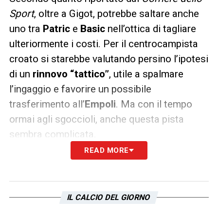
Sport
, oltre a Gigot, potrebbe saltare anche
uno tra
Patric
e
Basic
nell’ottica di tagliare
ulteriormente i costi. Per il centrocampista
croato si starebbe valutando persino l’ipotesi
di un
rinnovo “tattico”
, utile a spalmare
l’ingaggio e favorire un possibile
trasferimento all’
Empoli
. Ma con il tempo
ormai agli sgoccioli, anche questa pista
sembra complicata.
READ MORE
Il
calciomercato Lazio
, finora, ha registrato
solo due cessioni ufficiali: quella di
Tchaouna al Burnley
per 15 milioni e il
IL CALCIO DEL GIORNO
riscatto di
Casale da parte del Bologna
, per