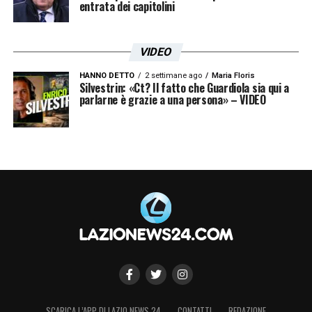
entrata dei capitolini
VIDEO
HANNO DETTO
2 settimane ago
Maria Floris
Silvestrin: «Ct? Il fatto che Guardiola sia qui a
parlarne è grazie a una persona» – VIDEO
SCARICA L’APP DI LAZIO NEWS 24
CONTATTI
REDAZIONE