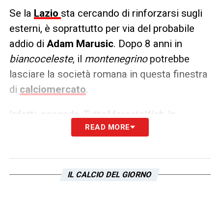
Se la
Lazio
sta cercando di rinforzarsi sugli
esterni, è soprattutto per via del probabile
addio di
Adam Marusic
. Dopo 8 anni in
biancoceleste
, il
montenegrino
potrebbe
lasciare la società romana in questa finestra
di
calciomercato
.
Infatti, secondo
TuttoMercatoWeb
, la
READ MORE
possibilità di trasferirsi in
Arabia Saudita
non gli è per nulla indifferente. Il fattore
chiave, al momento, sembra essere la
presenza di due vecchie conoscenze come
IL CALCIO DEL GIORNO
Simone Inzaghi
e
Sergej Milinkovic-Savic
,
che lo accoglierebbero a braccia aperte