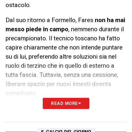
ostacolo.
Dal suo ritorno a Formello, Fares
non ha mai
messo piede in campo
, nemmeno durante il
precampionato. Il tecnico toscano ha fatto
capire chiaramente che non intende puntare
su di lui, preferendo altre soluzioni sia nel
ruolo di terzino che in quello di esterno a
tutta fascia. Tuttavia, senza una cessione,
liberare spazio per nuovi innesti diventa
complicato.
READ MORE
Il
calciomercato Lazio
, già rallentato da
problematiche burocratiche e dalla questione
legata allo sblocco della lista, si trova così a
IL CALCIO DEL GIORNO