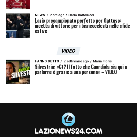
LA PLAYLIST DELLE NOSTRE TOP NEWS
NEWS
2 ore ago
Dario Bartolucci
Lazio precampionato perfetto per Gattuso:
incetta di vittorie per i biancocelesti nelle sfide
estive
VIDEO
HANNO DETTO
2 settimane ago
Maria Floris
Silvestrin: «Ct? Il fatto che Guardiola sia qui a
parlarne è grazie a una persona» – VIDEO