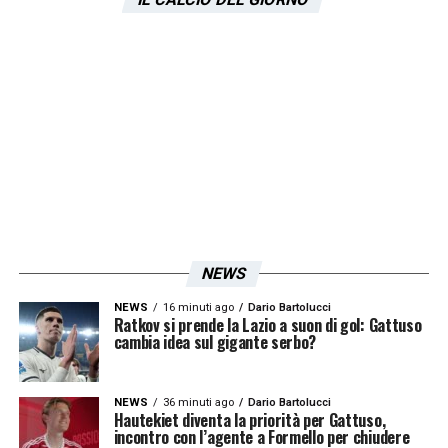
dover gestire anche situazioni come quella di
Fares, che rendono tutto ancora più
complesso. I mercati in alcune nazioni sono
ancora aperti — come appunto in Russia o
Turchia — e la società spera ancora in una
cessione last-minute, ma le possibilità che il
marocchino lasci Formello
appaiono ogni
giorno più ridotte
.
NEWS
In attesa di sviluppi, la Lazio dovrà
continuare a gestire un calciatore ai margini,
NEWS
16 minuti ago
Dario Bartolucci
Ratkov si prende la Lazio a suon di gol: Gattuso
ma con uno stipendio da titolare. Una
cambia idea sul gigante serbo?
zavorra che, in una sessione delicata come
quella attuale, complica ulteriormente le
NEWS
36 minuti ago
Dario Bartolucci
Hautekiet diventa la priorità per Gattuso,
strategie di mercato del club.
incontro con l’agente a Formello per chiudere