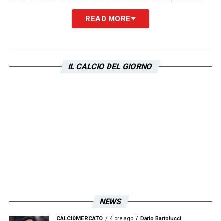
meno competitivo rispetto alla Serie A
READ MORE
potrebbe infatti
allontanarlo dal giro della
Nazionale argentina
, obiettivo che Taty non
ha mai nascosto di voler riconquistare.
IL CALCIO DEL GIORNO
Rimanere in Italia, con visibilità e un livello
tecnico elevato, rappresenta per lui la via
migliore per continuare a crescere.
Il
calciomercato Lazio
, dunque, si conferma
in una fase delicata: pochi movimenti in
entrata, ma massima attenzione a non
perdere pezzi importanti. E
Castellanos
,
almeno per ora, resta un punto fermo del
NEWS
progetto biancoceleste.
CALCIOMERCATO
4 ore ago
Dario Bartolucci