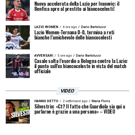
Nuova accelerata della Lazio per Ivanovic: il
Benfica apre al prestito ai biancocelesti!
LA PLAYLIST DELLE NOSTRE TOP NEWS
LAZIO WOMEN
4 ore ago
Dario Bartolucci
Lazio Women-Ternana 0-0, termina a reti
bianche l’amichevole delle biancocelesti
AVVERSARI
5 ore ago
Dario Bartolucci
Casale salta l’esordio a Bologna contro la Lazio:
il punto sull’ex biancoceleste in vista del match
ufficiale
VIDEO
HANNO DETTO
2 settimane ago
Maria Floris
Silvestrin: «Ct? Il fatto che Guardiola sia qui a
parlarne è grazie a una persona» – VIDEO