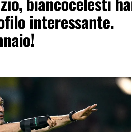
zio, biancocelesti h
ofilo interessante.
nnaio!