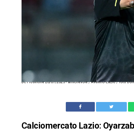
Dc Frosinone 26/07/2025 - amichevole / Avellino-Lazio / foto Dome
Calciomercato Lazio: Oyarzaba