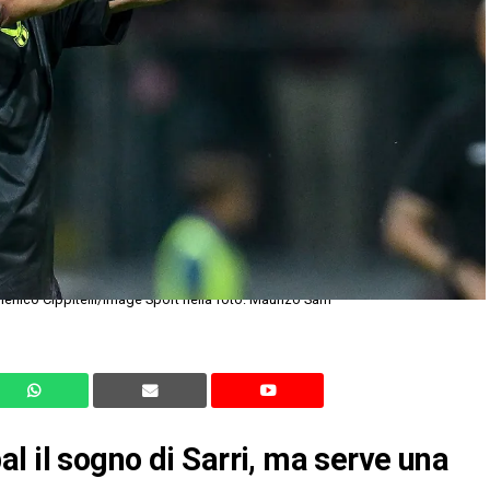
nico Cippitelli/Image Sport nella foto: Maurizo Sarri
l il sogno di Sarri, ma serve una