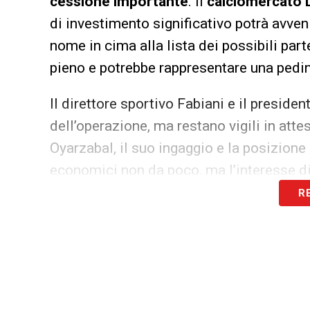
cessione importante
. Il
calciomercato 
di investimento significativo potrà avveni
nome in cima alla lista dei possibili part
pieno e potrebbe rappresentare una pedina
Il direttore sportivo Fabiani e il preside
dell’operazione, ma restano vigili in atte
Oyarzabal, il suo ingaggio e la posizion
economici non da poco, ma l’interesse di
R
Il
calciomercato Lazio
dovrà dunque trova
suo allenatore e le possibilità finanziar
alcuni elementi chiave – non solo Castel
sbloccare la situazione e aprire scenari i
Intanto, a Formello si continua a lavorar