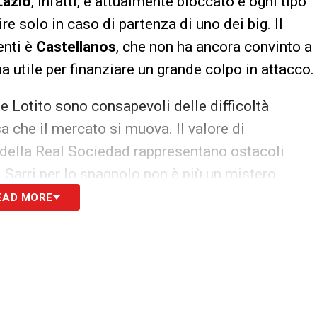
Lazio
, infatti, è attualmente bloccato e ogni tipo
re solo in caso di partenza di uno dei big. Il
enti è
Castellanos
, che non ha ancora convinto a
 utile per finanziare un grande colpo in attacco.
nte Lotito sono consapevoli delle difficoltà
sa che il mercato si muova. Il valore di
e della Real Sociedad rappresentano ostacoli
 Sarri per lo spagnolo non è più un mistero.
EAD MORE
re un equilibrio tra le ambizioni tecniche del
ie della società. La permanenza o la cessione di
lanos, ma anche altri nomi in rosa – potrebbe
nteressanti.
e sul campo, ma anche dietro le quinte: la Lazio