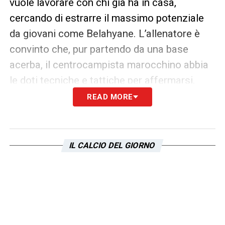
vuole lavorare con chi già ha in casa,
cercando di estrarre il massimo potenziale
da giovani come Belahyane. L’allenatore è
convinto che, pur partendo da una base
acerba, il centrocampista marocchino abbia
le doti tecniche e tattiche per affermarsi.
READ MORE
Sgrezzarlo richiederà tempo e pazienza, ma
le qualità ci sono. La Lazio, nel frattempo,
guarda al futuro con fiducia, consapevole
IL CALCIO DEL GIORNO
che le risorse per crescere potrebbero
arrivare anche senza passare
necessariamente dal mercato.
LA PLAYLIST DELLE NOSTRE TOP NEWS