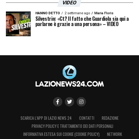
VIDEO
HANNO DETTO
2 settimane ago
Maria Floris
Silvestrin: «Ct? Il fatto che Guardiola sia qui a
parlarne è grazie a una persona» – VIDEO
SCARICA L’APP DI LAZIO NEWS 24
CONTATTI
REDAZIONE
PRIVACY POLICY E TRATTAMENTO DEI DATI PERSONALI
INFORMATIVA ESTESA SUI COOKIE (COOKIE POLICY)
NETWORK