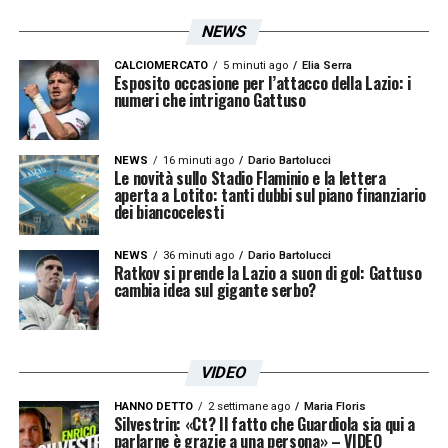
NEWS
CALCIOMERCATO
5 minuti ago
Elia Serra
Esposito occasione per l’attacco della Lazio: i
numeri che intrigano Gattuso
NEWS
16 minuti ago
Dario Bartolucci
Le novità sullo Stadio Flaminio e la lettera
aperta a Lotito: tanti dubbi sul piano finanziario
dei biancocelesti
NEWS
36 minuti ago
Dario Bartolucci
Ratkov si prende la Lazio a suon di gol: Gattuso
cambia idea sul gigante serbo?
VIDEO
HANNO DETTO
2 settimane ago
Maria Floris
Silvestrin: «Ct? Il fatto che Guardiola sia qui a
parlarne è grazie a una persona» – VIDEO