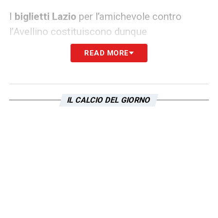
I
biglietti Lazio
per l’amichevole contro
l’Avellino costituiscono dunque
un’opportunità per seguire da vicino la
READ MORE
squadra in una cornice significativa,
all’insegna della memoria e della passione
per il calcio. Per ulteriori informazioni su
IL CALCIO DEL GIORNO
prezzi, settori disponibili e modalità
d’ingresso, è possibile consultare il sito
ufficiale della Lazio o accedere direttamente
alla pagina dedicata su Go2.
LA PLAYLIST DELLE NOSTRE TOP NEWS