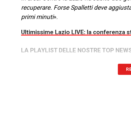
recuperare. Forse Spalletti deve aggiustar
primi minuti
».
Ultimissime Lazio LIVE: la conferenza st
LA PLAYLIST DELLE NOSTRE TOP NEW
R