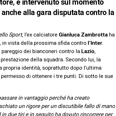
tore, è intervenuto sul momento
 anche alla gara disputata contro la
ello Sport
, l’ex calciatore
Gianluca Zambrotta
ha
, in vista della prossima sfida contro
l’Inter
.
l pareggio dei bianconeri contro la
Lazio
,
a prestazione della squadra. Secondo lui, la
 propria identità, soprattutto dopo l’ultima
 permesso di ottenere i tre punti. Di sotto le sue
passare in vantaggio perché ha creato
schiato un rigore per un discutibile fallo di mano
 in due tiri e in seguito ha dovuto rincorrere per