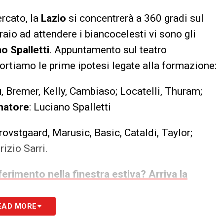
rcato, la
Lazio
si concentrerà a 360 gradi sul
aio ad attendere i biancocelesti vi sono gli
o Spalletti
. Appuntamento sul teatro
iportiamo le prime ipotesi legate alla formazione:
, Bremer, Kelly, Cambiaso; Locatelli, Thuram;
natore
: Luciano Spalletti
rovstgaard, Marusic, Basic, Cataldi, Taylor;
rizio Sarri.
erimento nella finestra estiva? Arriva la
EAD MORE
S