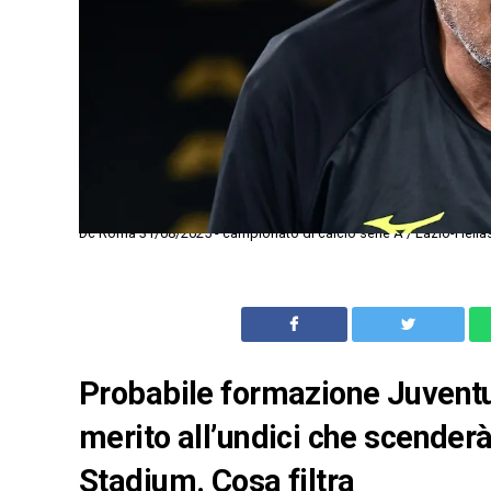
Dc Roma 31/08/2025 - campionato di calcio serie A / Lazio-Hellas 
Probabile formazione Juventus
merito all’undici che scenderà
Stadium. Cosa filtra