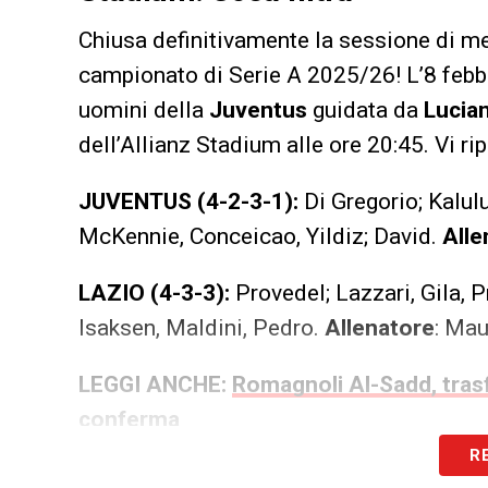
Chiusa definitivamente la sessione di me
campionato di Serie A 2025/26! L’8 febbr
uomini della
Juventus
guidata da
Lucian
dell’Allianz Stadium alle ore 20:45. Vi r
JUVENTUS (4-2-3-1):
Di Gregorio; Kalulu
McKennie, Conceicao, Yildiz; David.
Alle
LAZIO (4-3-3):
Provedel; Lazzari, Gila, P
Isaksen, Maldini, Pedro.
Allenatore
: Mau
LEGGI ANCHE:
Romagnoli Al-Sadd, trasf
conferma
R
LA PLAYLIST DELLE NOSTRE TOP NEW