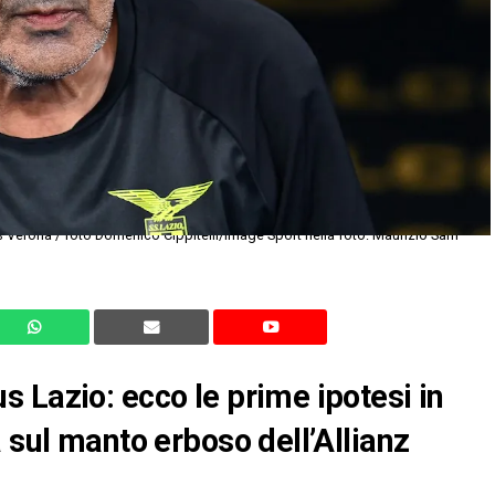
Verona / foto Domenico Cippitelli/Image Sport nella foto: Maurizio Sarri
 Lazio: ecco le prime ipotesi in
 sul manto erboso dell’Allianz