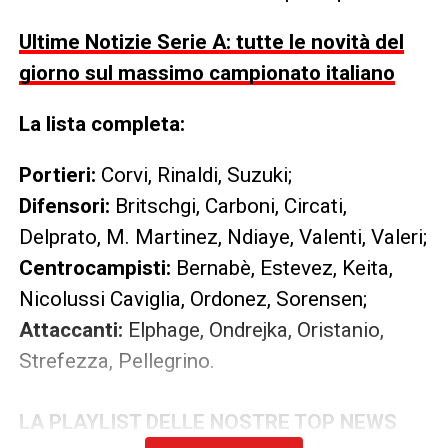
Ultime Notizie Serie A: tutte le novità del
giorno sul massimo campionato italiano
La lista completa:
Portieri:
Corvi, Rinaldi, Suzuki;
Difensori:
Britschgi, Carboni, Circati,
Delprato, M. Martinez, Ndiaye, Valenti, Valeri;
Centrocampisti:
Bernabè, Estevez, Keita,
Nicolussi Caviglia, Ordonez, Sorensen;
Attaccanti:
Elphage, Ondrejka, Oristanio,
Strefezza, Pellegrino.
LA PLAYLIST DELLE NOSTRE TOP NEWS