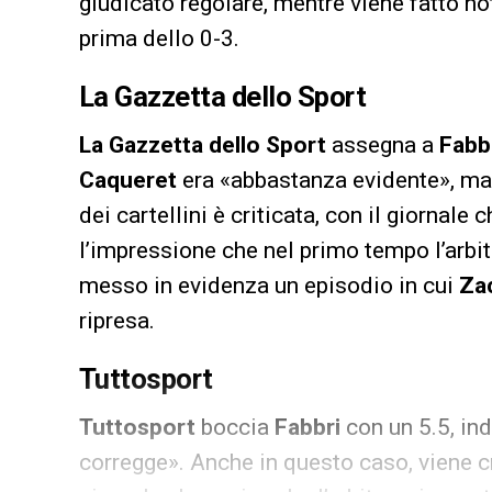
giudicato regolare, mentre viene fatto no
prima dello 0-3.
La Gazzetta dello Sport
La Gazzetta dello Sport
assegna a
Fabb
Caqueret
era «abbastanza evidente», ma 
dei cartellini è criticata, con il giornale
l’impressione che nel primo tempo l’arbitro
messo in evidenza un episodio in cui
Za
ripresa.
Tuttosport
Tuttosport
boccia
Fabbri
con un 5.5, ind
corregge». Anche in questo caso, viene cri