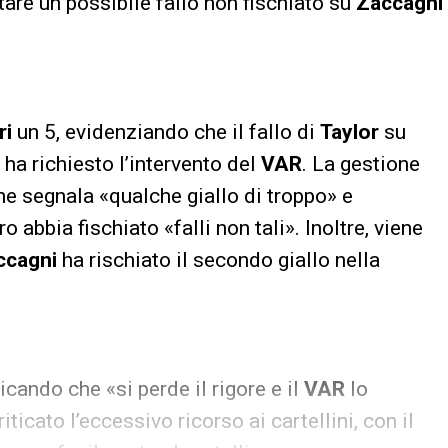
tare un possibile fallo non fischiato su
Zaccagni
ri
un 5, evidenziando che il fallo di
Taylor
su
ha richiesto l’intervento del
VAR
. La gestione
 che segnala «qualche giallo di troppo» e
 abbia fischiato «falli non tali». Inoltre, viene
ccagni
ha rischiato il secondo giallo nella
icando che «si perde il rigore e il
VAR
lo
ticato l’eccessivo ricorso ai cartellini, con il