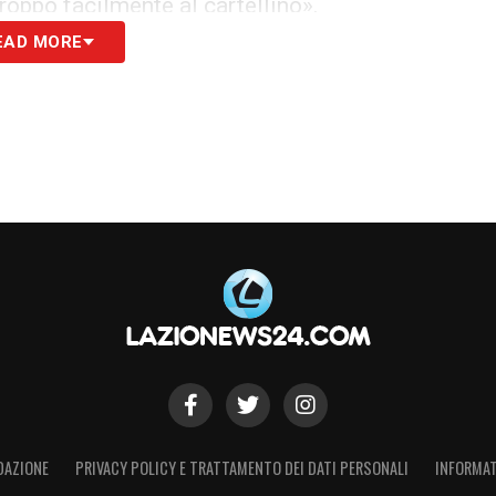
troppo facilmente al cartellino».
EAD MORE
ul grave errore di
Fabbri
in occasione del rigore
ervento del
VAR
, e sulla gestione generale della
ervosa. Le critiche si concentrano principalmente
ibrata gli episodi, il ricorso eccessivo ai
aver visto il rigore, che ha avuto un impatto
o di vista sul calciomercato: «Il mercato lo fa
i in vendita…»
S
DAZIONE
PRIVACY POLICY E TRATTAMENTO DEI DATI PERSONALI
INFORMAT