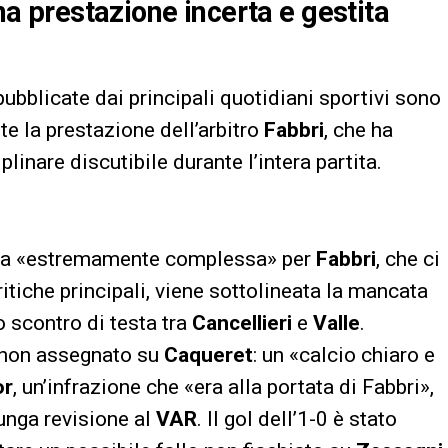
una prestazione incerta e gestita
ubblicate dai principali quotidiani sportivi sono
e la prestazione dell’arbitro
Fabbri
, che ha
inare discutibile durante l’intera partita.
tita «estremamente complessa» per
Fabbri
, che ci
itiche principali, viene sottolineata la mancata
 scontro di testa tra
Cancellieri
e
Valle
.
re non assegnato su
Caqueret
: un «calcio chiaro e
or
, un’infrazione che «era alla portata di Fabbri»,
lunga revisione al
VAR
. Il gol dell’1-0 è stato