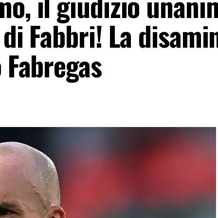
mo, il giudizio unani
 di Fabbri! La disami
o Fabregas