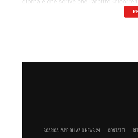
giornale che scrive che l’arbitro «ricorre 
R
Sintesi delle critiche
In sintesi, tutti i quotidiani concordano s
per il
Como
, corretto solo grazie all’int
gara, che è apparsa insicura e a tratti n
sull’incapacità di gestire in maniera equil
cartellini e l’errore determinante nel non 
importante sull’esito della partita.
LEGGI ANCHE:
Sarri esprime il suo punt
la società, ma qui sembra che sono tutt
LA PLAYLIST DELLE NOSTRE TOP NEW
SCARICA L’APP DI LAZIO NEWS 24
CONTATTI
RE