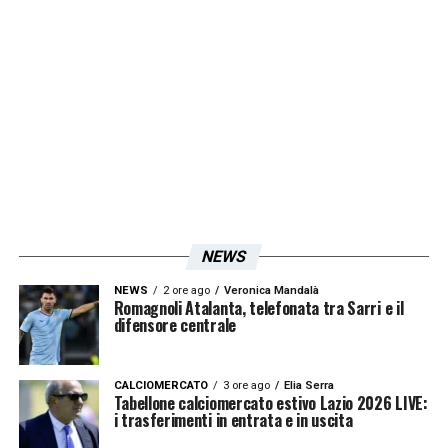
Simonelli, stadi più moderni e funzionali
favorirebbero una maggiore presenza sugli
spalti.
In questo senso
EURO 2032
rappresenta
un’occasione importante per il calcio italiano.
L’obiettivo è quello di accelerare sui progetti
infrastrutturali, anche grazie alla nomina del
commissario
Massimo Sessa
, incaricato di
NEWS
snellire le procedure burocratiche per la
NEWS
2 ore ago
Veronica Mandalà
Romagnoli Atalanta, telefonata tra Sarri e il
costruzione o il rinnovamento degli impianti.
difensore centrale
CALCIOMERCATO
3 ore ago
Elia Serra
Tabellone calciomercato estivo Lazio 2026 LIVE:
i trasferimenti in entrata e in uscita