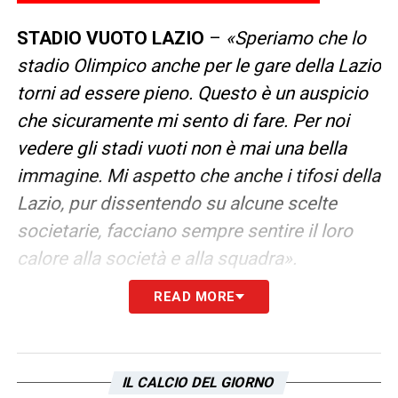
STADIO VUOTO LAZIO
–
«Speriamo che lo
stadio Olimpico anche per le gare della Lazio
torni ad essere pieno. Questo è un auspicio
che sicuramente mi sento di fare. Per noi
vedere gli stadi vuoti non è mai una bella
immagine. Mi aspetto che anche i tifosi della
Lazio, pur dissentendo su alcune scelte
societarie, facciano sempre sentire il loro
calore alla società e alla squadra».
READ MORE
Il presidente della Lega ha poi sottolineato
come il problema non riguardi soltanto la
partecipazione del pubblico, ma anche la
IL CALCIO DEL GIORNO
qualità delle infrastrutture. Secondo