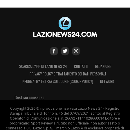
SCARICA L’APP DI LAZIO NEWS 24
CONTATTI
REDAZIONE
PRIVACY POLICY E TRATTAMENTO DEI DATI PERSONALI
INFORMATIVA ESTESA SUI COOKIE (COOKIE POLICY)
NETWORK
Gestisci consenso
Copyright 2026 © riproduzione riservata Lazio News 24 - Registro
Stampa Tribunale di Torino n. 46 del 07/09/2021 Iscritto al Registro
Operatori di Comunicazione al n. 26692 - PI 11028660014 Editore e
proprietario: Sport Review s.r.l. Sito non ufficiale, non autorizzato o
connesso a S.S. Lazio S.p.A. Il marchio Lazio è di esclusiva proprietà di