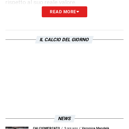
rispetto al suo reale valore.
READ MORE
Il caso Gila dimostra come il
Calciomercato
Lazio
non si esaurisca nei nomi altisonanti o
nelle trattative lampo, ma includa anche la
IL CALCIO DEL GIORNO
capacità di consolidare e valorizzare i profili
già in rosa. In un campionato sempre più
competitivo, trattenere giovani talenti come
Gila può rivelarsi strategico tanto quanto
l’acquisto di nuovi rinforzi.
LA PLAYLIST DELLE NOSTRE TOP NEWS
NEWS
CALCIOMERCATO
9 ore ago
Veronica Mandalà