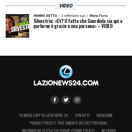
VIDEO
HANNO DETTO
2 settimane ago
Maria Floris
Silvestrin: «Ct? Il fatto che Guardiola sia qui a
parlarne è grazie a una persona» – VIDEO
SCARICA L’APP DI LAZIO NEWS 24
CONTATTI
REDAZIONE
PRIVACY POLICY E TRATTAMENTO DEI DATI PERSONALI
INFORMATIVA ESTESA SUI COOKIE (COOKIE POLICY)
NETWORK