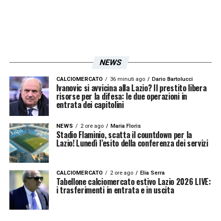
Informativa Lottomatica e Goldbet: fino a
100€ per ogni cartellino in Serie A
Per ogni cartellino ottieni 5€ fino a 100€ di
bonus scommesse
NEWS
Verifica termini e condizioni tramite i
CALCIOMERCATO
36 minuti ago
Dario Bartolucci
seguenti link:
Ivanovic si avvicina alla Lazio? Il prestito libera
risorse per la difesa: le due operazioni in
SCOPRI LA PROMO LOTTOMATICA
entrata dei capitolini
NEWS
2 ore ago
Maria Floris
LA PLAYLIST DELLE NOSTRE TOP NEWS
Stadio Flaminio, scatta il countdown per la
Lazio! Lunedì l’esito della conferenza dei servizi
CALCIOMERCATO
2 ore ago
Elia Serra
Tabellone calciomercato estivo Lazio 2026 LIVE:
i trasferimenti in entrata e in uscita