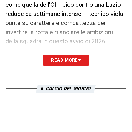
come quella dell’Olimpico contro una Lazio
reduce da settimane intense. Il tecnico viola
punta su carattere e compattezza per
invertire la rotta e rilanciare le ambizioni
della squadra in questo avvio di 2026.
LEGGI ANCHE –
Mercato Lazio, Pedullà: «Si
READ MORE
lavora anche per Toth del Ferencvaros
, vale
dieci milioni»
IL CALCIO DEL GIORNO
Vanoli prima del match con la Lazio: «Dobbiamo guardare
alla nostra crescita e dare il massimo» 23