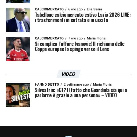
prossimi giorni saranno decisivi per capire se
CALCIOMERCATO
6 ore ago
Elia Serra
uno dei due dossier potrà sbloccarsi o se il
Tabellone calciomercato estivo Lazio 2026 LIVE:
i trasferimenti in entrata e in uscita
club dovrà orientarsi verso soluzioni
alternative per rinforzare il centrocampo.
CALCIOMERCATO
7 ore ago
Maria Floris
Si complica l’affare Ivanovic! Il richiamo delle
LEGGI ANCHE:
Toth Lazio, c’è il sorpasso
Coppe europee lo spinge verso il Lens
del Bournemouth! Gli aggiornamenti
VIDEO
LA PLAYLIST DELLE NOSTRE TOP NEWS
HANNO DETTO
2 settimane ago
Maria Floris
Silvestrin: «Ct? Il fatto che Guardiola sia qui a
parlarne è grazie a una persona» – VIDEO