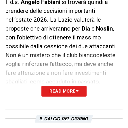
Il d.s.
Angelo Fabiani
si troverà quindi a
prendere delle decisioni importanti
nell’estate 2026. La Lazio valuterà le
proposte che arriveranno per
Dia
e
Noslin
,
con l’obiettivo di ottenere il massimo
possibile dalla cessione dei due attaccanti.
Non è un mistero che il club biancoceleste
voglia rinforzare l’attacco, ma deve anche
fare attenzione a non fare investimenti
sbagliati, come accaduto in passato.
READ MORE
LA PLAYLIST DELLE NOSTRE TOP NEWS
IL CALCIO DEL GIORNO