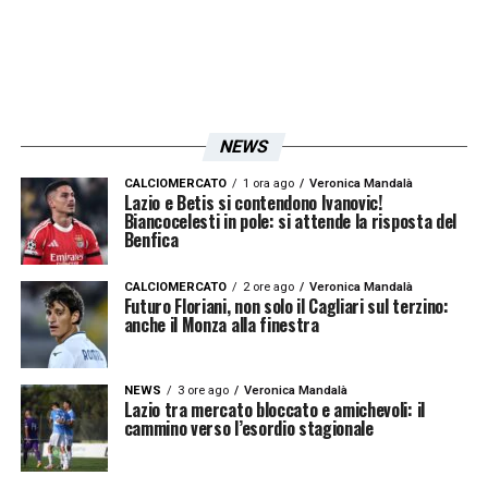
basso: aspetti su cui il nigeriano sta
lavorando quotidianamente.
La Lazio ha bisogno di alternative credibili
per affrontare campionato e coppe con
NEWS
continuità. Il centrocampista nigeriano è
CALCIOMERCATO
1 ora ago
Veronica Mandalà
Lazio e Betis si contendono Ivanovic!
chiamato a dare risposte concrete: il talento
Biancocelesti in pole: si attende la risposta del
Benfica
atletico non manca, ora serve la svolta sul
piano della continuità e della maturità tattica.
CALCIOMERCATO
2 ore ago
Veronica Mandalà
Futuro Floriani, non solo il Cagliari sul terzino:
anche il Monza alla finestra
LA PLAYLIST DELLE NOSTRE TOP NEWS
NEWS
3 ore ago
Veronica Mandalà
Lazio tra mercato bloccato e amichevoli: il
cammino verso l’esordio stagionale