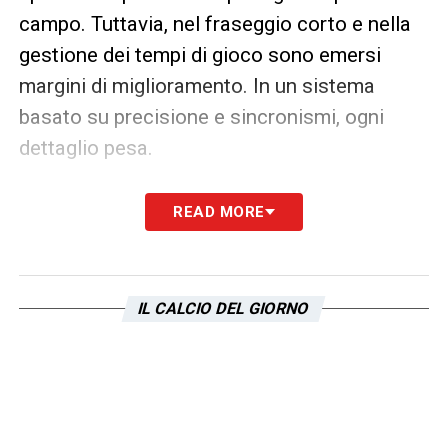
campo. Tuttavia, nel fraseggio corto e nella
gestione dei tempi di gioco sono emersi
margini di miglioramento. In un sistema
basato su precisione e sincronismi, ogni
dettaglio pesa.
Fisayo Dele-Bashiru Lazio, fisicità e
READ MORE
margini di crescita
La sensazione è che il classe 2001 abbia
ancora bisogno di tempo per adattarsi
IL CALCIO DEL GIORNO
pienamente ai meccanismi di Sarri.
L’allenatore toscano ha sempre richiesto ai
suoi centrocampisti letture rapide, coperture
preventive e qualità nella costruzione dal