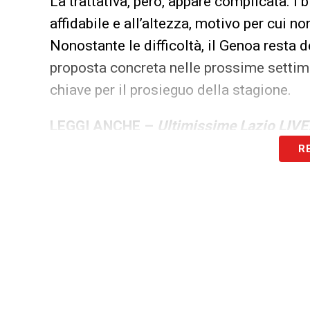
La trattativa, però, appare complicata. I
affidabile e all’altezza, motivo per cui 
Nonostante le difficoltà, il Genoa resta 
proposta concreta nelle prossime settima
chiave per il prosieguo della stagione.
LEGGI ANCHE –
Ultimissime Lazio LIVE:
R
LA PLAYLIST DELLE NOSTRE TOP NEW