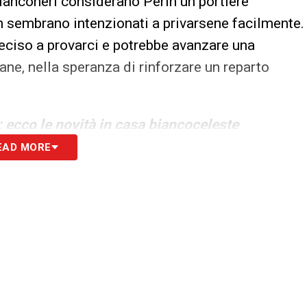
 bianconeri considerano Perin un portiere
non sembrano intenzionati a privarsene facilmente.
deciso a provarci e potrebbe avanzare una
ne, nella speranza di rinforzare un reparto
 ecco le novità in casa biancoceleste
EAD MORE
S