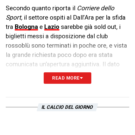
Secondo quanto riporta il
Corriere dello
Sport,
il settore ospiti al Dall’Ara per la sfida
tra
Bologna
e
Lazio
sarebbe già sold out, i
biglietti messi a disposizione dal club
rossoblù sono terminati in poche ore, e vista
la grande richiesta poco dopo era stata
comunicata un’apertura aggiuntiva. Il dato
dovrebbe assestarsi intorno ai 3 mila
READ MORE
spettatori capitolini.
LA PLAYLIST DELLE NOSTRE TOP NEWS
IL CALCIO DEL GIORNO