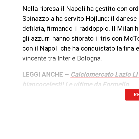
Nella ripresa il Napoli ha gestito con or
Spinazzola ha servito Hojlund: il danese
defilata, firmando il raddoppio. Il Milan 
gli azzurri hanno sfiorato il tris con McT
con il Napoli che ha conquistato la final
vincente tra Inter e Bologna.
LEGGI ANCHE –
Calciomercato Lazio LIVE
biancocelesti! Le ultime da Formello
R
LA PLAYLIST DELLE NOSTRE TOP NEW