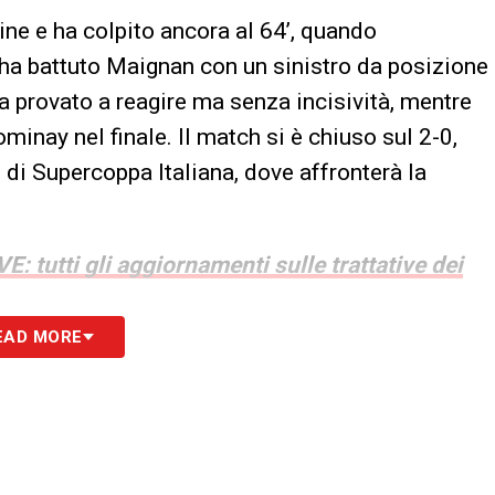
dine e ha colpito ancora al 64’, quando
 ha battuto Maignan con un sinistro da posizione
ha provato a reagire ma senza incisività, mentre
ominay nel finale. Il match si è chiuso sul 2-0,
e di Supercoppa Italiana, dove affronterà la
: tutti gli aggiornamenti sulle trattative dei
EAD MORE
S