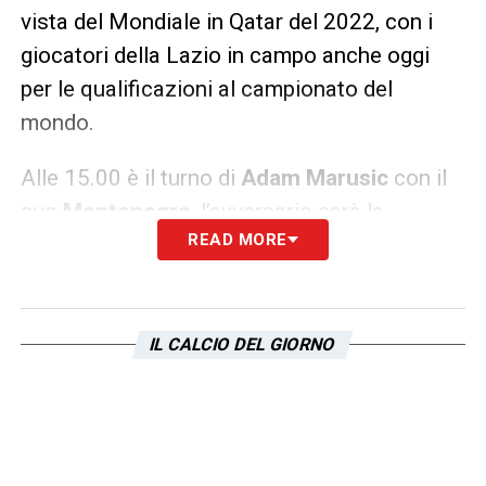
vista del Mondiale in Qatar del 2022, con i
giocatori della Lazio in campo anche oggi
per le qualificazioni al campionato del
mondo.
Alle 15.00 è il turno di
Adam Marusic
con il
suo
Montenegro
, l’avversario sarà la
READ MORE
modesta
Gibilterra
. In serata invece
toccherà al
Sergente
Milinkovic
difendere i
colori della
Serbia
, ma l’avversario sarà
decisamente più complesso da affrontare: il
IL CALCIO DEL GIORNO
Portogallo
di Cristiano Ronaldo.
LA PLAYLIST DELLE NOSTRE TOP NEWS