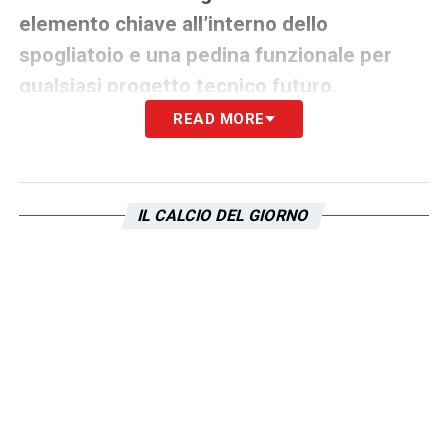
elemento chiave all’interno dello
spogliatoio e una pedina funzionale per
qualsiasi progetto tecnico futuro.
READ MORE
Mercato Lazio: Lazzari, Tavares e
Pellegrini
Diversa la situazione di
Manuel Lazzari
!. Il
IL CALCIO DEL GIORNO
suo contratto scade nel 2027, ma già la
scorsa estate il giocatore aveva valutato
l’interesse del
Sassuolo
. Un segnale che
aveva fatto riflettere sull’effettiva centralità
del numero 29 nel progetto tecnico.
Situazione delicata anche per
Nuno Tavares