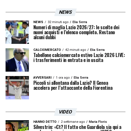
e
Luca Pellegrini
. Il primo era già in uscita
nel mercato di gennaio e il suo futuro resta
NEWS
incerto. Le valutazioni tecniche e fisiche sul
NEWS
32 minuti ago
Elia Serra
Numeri di maglia Lazio 2026/27: le scelte dei
suo rendimento non hanno sciolto tutti i
nuovi acquisti e l’elenco completo. Restano
alcuni dubbi
dubbi.
CALCIOMERCATO
42 minuti ago
Elia Serra
Per
Luca Pellegrini
, invece, pesa soprattutto
Tabellone calciomercato estivo Lazio 2026 LIVE:
i trasferimenti in entrata e in uscita
l’ingaggio superiore ai due milioni di euro
annui. Una cifra importante per le casse
AVVERSARI
1 ora ago
Elia Serra
biancocelesti, che da tempo stanno
Piccoli si allontana dalla Lazio? Il Genoa
accelera per l’attaccante della Fiorentina
analizzando con attenzione il rapporto tra
costi e rendimento.
VIDEO
Le prossime settimane saranno decisive per
comprendere la direzione definitiva. L’estate
HANNO DETTO
2 settimane ago
Maria Floris
Silvestrin: «Ct? Il fatto che Guardiola sia qui a