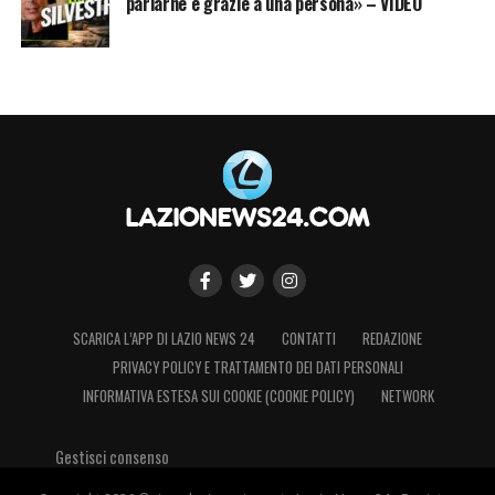
potrebbe aprire un nuovo ciclo sulle fasce
parlarne è grazie a una persona» – VIDEO
della Lazio, con scelte che influenzeranno
profondamente la struttura della rosa e
l’identità tattica della squadra.
LA PLAYLIST DELLE NOSTRE TOP NEWS
SCARICA L’APP DI LAZIO NEWS 24
CONTATTI
REDAZIONE
PRIVACY POLICY E TRATTAMENTO DEI DATI PERSONALI
INFORMATIVA ESTESA SUI COOKIE (COOKIE POLICY)
NETWORK
Gestisci consenso