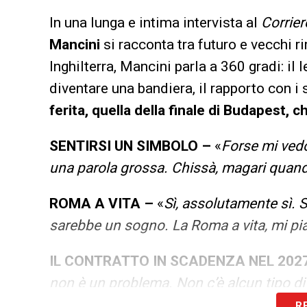
In una lunga e intima intervista al
Corrier
Mancini
si racconta tra futuro e vecchi ri
Inghilterra, Mancini parla a 360 gradi: il 
diventare una bandiera, il rapporto con i 
ferita, quella della finale di Budapest, 
SENTIRSI UN SIMBOLO –
«
Forse mi ved
una parola grossa. Chissà, magari quand
ROMA A VITA –
«
Sì, assolutamente sì. 
sarebbe un sogno. La Roma a vita, mi pi
IL CONTRATTO IN SCADENZA NEL 202
non è un problema. Non c’è alcun tipo d
R