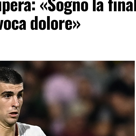
pera: «Sogno la final
voca dolore»