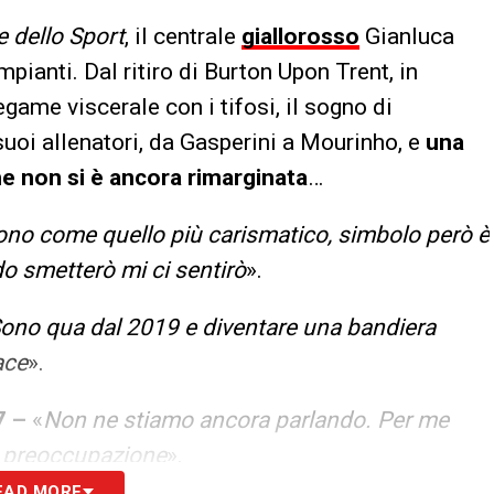
e dello Sport
, il centrale
giallorosso
Gianluca
mpianti. Dal ritiro di Burton Upon Trent, in
legame viscerale con i tifosi, il sogno di
suoi allenatori, da Gasperini a Mourinho, e
una
che non si è ancora rimarginata
…
ono come quello più carismatico, simbolo però è
o smetterò mi ci sentirò
».
Sono qua dal 2019 e diventare una bandiera
ace
».
7 –
«
Non ne stiamo ancora parlando. Per me
i preoccupazione
».
EAD MORE