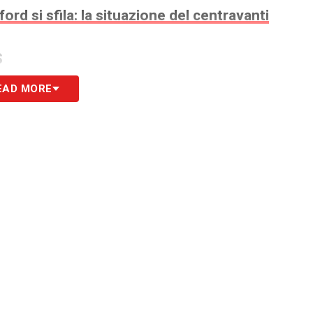
tford si sfila: la situazione del centravanti
S
EAD MORE