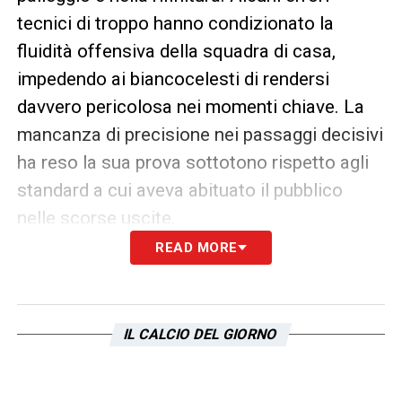
tecnici di troppo hanno condizionato la
fluidità offensiva della squadra di casa,
impedendo ai biancocelesti di rendersi
davvero pericolosa nei momenti chiave. La
mancanza di precisione nei passaggi decisivi
ha reso la sua prova sottotono rispetto agli
standard a cui aveva abituato il pubblico
nelle scorse uscite.
READ MORE
Riscatto Lazio e il fattore Daniel
Maldini
Nonostante il passo falso, l’ambiente
IL CALCIO DEL GIORNO
biancoceleste guarda già avanti. Il tecnico
Maurizio Sarri dovrà lavorare sulla lucidità