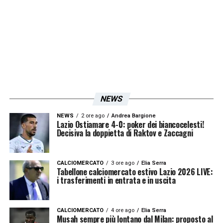
sotto porta, ma resta la consapevolezza che
il talento di
Maldini
sia imprescindibile per le
ambizioni del club. La sconfitta contro
l’
Atalanta
rappresenta un campanello
d’allarme, ma anche un punto di partenza per
correggere le sbavature e ritrovare quel
NEWS
protagonismo che è mancato in questa notte
romana.
NEWS
2 ore ago
Andrea Bargione
Lazio Ostiamare 4-0: poker dei biancocelesti!
Decisiva la doppietta di Raktov e Zaccagni
LA PLAYLIST DELLE NOSTRE TOP NEWS
CALCIOMERCATO
3 ore ago
Elia Serra
Tabellone calciomercato estivo Lazio 2026 LIVE:
i trasferimenti in entrata e in uscita
CALCIOMERCATO
4 ore ago
Elia Serra
Musah sempre più lontano dal Milan: proposto al