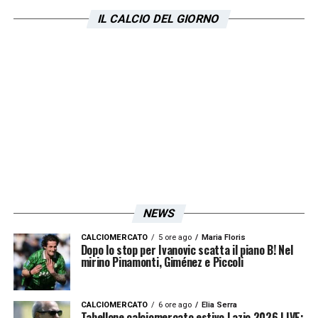
IL CALCIO DEL GIORNO
Visualizza questo post su Instagram
NEWS
CALCIOMERCATO
5 ore ago
Maria Floris
Dopo lo stop per Ivanovic scatta il piano B! Nel
mirino Pinamonti, Giménez e Piccoli
CALCIOMERCATO
6 ore ago
Elia Serra
Tabellone calciomercato estivo Lazio 2026 LIVE: