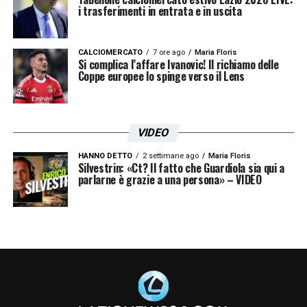
Un post condiviso da S.S. Lazio (@official_sslazio)
i trasferimenti in entrata e in uscita
Cresciuto nel settore giovanile dell’
Ajax
,
CALCIOMERCATO
7 ore ago
Maria Floris
Taylor ha fatto il suo debutto in prima
Si complica l’affare Ivanovic! Il richiamo delle
Coppe europee lo spinge verso il Lens
squadra il
12 dicembre 2020
, in un incontro
di
Eredivisie
vinto per
4-0
contro il
PEC
Zwolle
. Da allora, il giovane centrocampista
VIDEO
ha continuato a crescere e a imporsi come
HANNO DETTO
2 settimane ago
Maria Floris
uno dei talenti più promettenti del panorama
Silvestrin: «Ct? Il fatto che Guardiola sia qui a
parlarne è grazie a una persona» – VIDEO
calcistico olandese.
Nel 2019, con la
Nazionale Under-17
dei
Paesi Bassi, ha vinto il
Campionato Europeo
di categoria
. Il 22 settembre 2022, ha
esordito con la
Nazionale Maggiore
olandese nel successo per
2-0
contro la