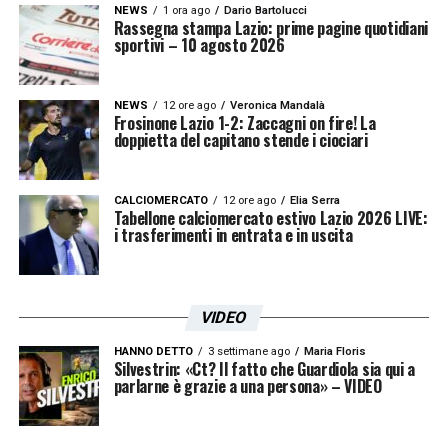
per caratteristiche partono con
NEWS
1 ora ago
Dario Bartolucci
Rassegna stampa Lazio: prime pagine quotidiani
sportivi – 10 agosto 2026
accelerazioni individuali, ma io vedo un
miglioramento nel palleggio anche negli
allenamenti. Dipende quanta qualità si potrà
NEWS
12 ore ago
Veronica Mandalà
Frosinone Lazio 1-2: Zaccagni on fire! La
mettere per capire se questa sarà una base
doppietta del capitano stende i ciociari
per il futuro»
.
CALCIOMERCATO
12 ore ago
Elia Serra
Tabellone calciomercato estivo Lazio 2026 LIVE:
PRESTAZIONE DI MOTTA –
«Motta ha fatto
i trasferimenti in entrata e in uscita
bene tra i pali oggi, ha fatto 2-3 errori a
livello di distribuzione poi si è ripreso. È un
ragazzo che ha delle doti, deve crescere e
VIDEO
speriamo che questa crescita non ci costi
HANNO DETTO
3 settimane ago
Maria Floris
Silvestrin: «Ct? Il fatto che Guardiola sia qui a
nulla»
.
parlarne è grazie a una persona» – VIDEO
ESPULSIONE –
«Mi ha buttato fuori perché