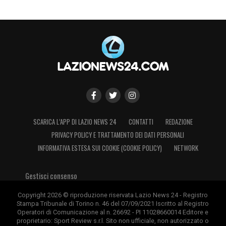
ha dato sei minuti di recupero, ne ha aggiunti
altri due e gli ho detto da dove cazzo li
avesse tirati fuori. Non ho offeso nessuno,
ho usato un’espressione forte e mi ha
mandato fuori».
Ultimissime Lazio LIVE: le novità sul
Flaminio e molto altro
SCARICA L’APP DI LAZIO NEWS 24
CONTATTI
REDAZIONE
PRIVACY POLICY E TRATTAMENTO DEI DATI PERSONALI
LA PLAYLIST DELLE NOSTRE TOP NEWS
INFORMATIVA ESTESA SUI COOKIE (COOKIE POLICY)
NETWORK
Gestisci consenso
Copyright 2026 © riproduzione riservata Lazio News 24 - Registro
Stampa Tribunale di Torino n. 46 del 07/09/2021 Iscritto al Registro
Operatori di Comunicazione al n. 26692 - PI 11028660014 Editore e
proprietario: Sport Review s.r.l. Sito non ufficiale, non autorizzato o