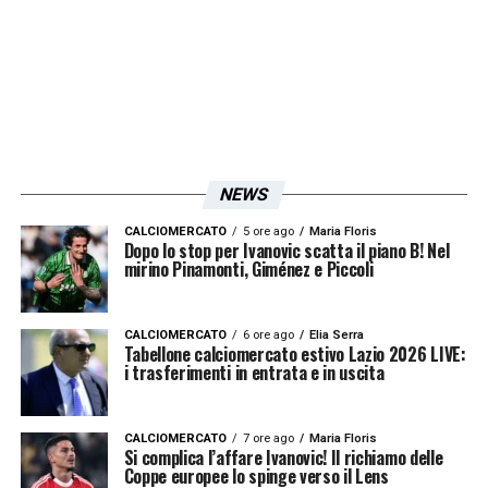
raddoppiati – potranno pesare in modo
decisivo sul prosieguo della stagione.
LEGGI ANCHE:
Mercato Lazio, finisce l’era
degli incedibili: Lotito cambia rotta e apre
al player trading
NEWS
LA PLAYLIST DELLE NOSTRE TOP NEWS
CALCIOMERCATO
5 ore ago
Maria Floris
Dopo lo stop per Ivanovic scatta il piano B! Nel
mirino Pinamonti, Giménez e Piccoli
CALCIOMERCATO
6 ore ago
Elia Serra
Tabellone calciomercato estivo Lazio 2026 LIVE:
i trasferimenti in entrata e in uscita
CALCIOMERCATO
7 ore ago
Maria Floris
Si complica l’affare Ivanovic! Il richiamo delle
Coppe europee lo spinge verso il Lens