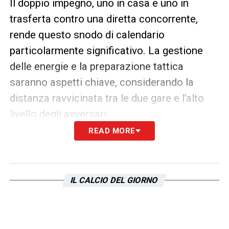
Il doppio impegno, uno in casa e uno in
trasferta contro una diretta concorrente,
rende questo snodo di calendario
particolarmente significativo. La gestione
delle energie e la preparazione tattica
saranno aspetti chiave, considerando la
distanza ravvicinata tra le due gare e l’alto
livello degli avversari.
READ MORE
La programmazione televisiva conferma la
centralità della
Lazio
nel palinsesto della
Serie A, con due slot di massimo rilievo. I
IL CALCIO DEL GIORNO
tifosi biancocelesti potranno seguire
entrambe le partite in diretta streaming,
consapevoli che questi novanta minuti –