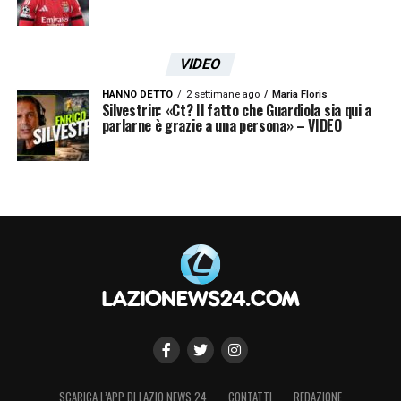
VIDEO
HANNO DETTO
2 settimane ago
Maria Floris
Silvestrin: «Ct? Il fatto che Guardiola sia qui a
parlarne è grazie a una persona» – VIDEO
SCARICA L’APP DI LAZIO NEWS 24
CONTATTI
REDAZIONE