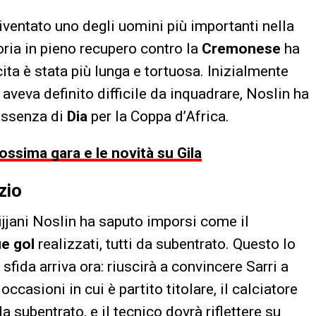
diventato uno degli uomini più importanti nella
toria in pieno recupero contro la
Cremonese
ha
ita è stata più lunga e tortuosa. Inizialmente
o aveva definito difficile da inquadrare, Noslin ha
’assenza di
Dia
per la Coppa d’Africa.
rossima gara e le novità su Gila
zio
Tijjani Noslin ha saputo imporsi come il
e gol
realizzati, tutti da subentrato. Questo lo
 sfida arriva ora: riuscirà a convincere Sarri a
ccasioni in cui è partito titolare, il calciatore
 subentrato, e il tecnico dovrà riflettere su