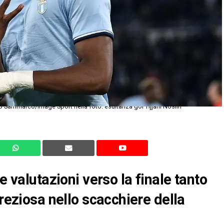
o Sammarco/Image Sport nella foto: esultanza gol Tijjani Noslin
e valutazioni verso la finale tanto
preziosa nello scacchiere della