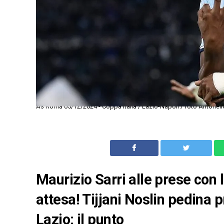
As Roma 05/12/2024 - Coppa Italia / Lazio-Napoli / foto Antonell
Maurizio Sarri alle prese con l
attesa! Tijjani Noslin pedina 
Lazio: il punto