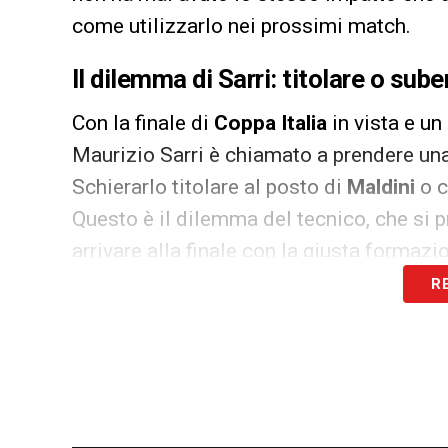
come utilizzarlo nei prossimi match.
Il dilemma di Sarri: titolare o sub
Con la finale di
Coppa Italia
in vista e un
Maurizio Sarri è chiamato a prendere una
Schierarlo titolare al posto di
Maldini
o c
Questo è il dilemma del tecnico, che si pre
arrivare alla finale con la giusta formazi
R
LA PLAYLIST DELLE NOSTRE TOP NEW