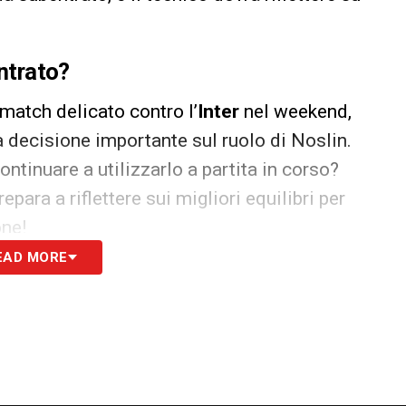
entrato?
 match delicato contro l’
Inter
nel weekend,
 decisione importante sul ruolo di Noslin.
ontinuare a utilizzarlo a partita in corso?
para a riflettere sui migliori equilibri per
one!
EAD MORE
S