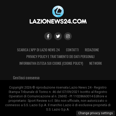
pensare a quello. È un alibi. Se il campo è
brutto lo è per entrambi, la partita bisogna
giocarla. Se pensiamo al campo, alla
tribuna… No, è da deboli. L’ho visto il campo
e può andare. Io ho fatto un anno qui vicino,
so bene cosa vuol dire. I campi brutti erano
quelli dove giocavo con l’Hajduk.
SCARICA L’APP DI LAZIO NEWS 24
CONTATTI
REDAZIONE
Sinceramente anche se fosse stato brutto
PRIVACY POLICY E TRATTAMENTO DEI DATI PERSONALI
INFORMATIVA ESTESA SUI COOKIE (COOKIE POLICY)
NETWORK
possiamo fare poco. Dobbiamo pensare a
che squadra sono loro
».
Gestisci consenso
IL CT DELLA BOSNIA HA DETTO CHE
Copyright 2026 © riproduzione riservata Lazio News 24 - Registro
Stampa Tribunale di Torino n. 46 del 07/09/2021 Iscritto al Registro
PIAZZERA’ IL BUS?
– «
Sergej Barbarez è un
Operatori di Comunicazione al n. 26692 - PI 11028660014 Editore e
proprietario: Sport Review s.r.l. Sito non ufficiale, non autorizzato o
grande giocatore di poker… Lo apprezzo.
connesso a S.S. Lazio S.p.A. Il marchio Lazio è di esclusiva proprietà di
Giocava attaccante, capelli biondi, al
S.S. Lazio S.p.A.
Change privacy settings