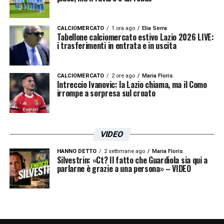
stati molto bravi, la verità è una sola. Parlo
del mio percorso: noi sette mesi fa non
CALCIOMERCATO
1 ora ago
Elia Serra
Tabellone calciomercato estivo Lazio 2026 LIVE:
eravamo questi, soffrivamo gli avversari,
i trasferimenti in entrata e in uscita
arrivavano facilmente in porta, ci creavano
occasioni da gol. In sette mesi questa
CALCIOMERCATO
2 ore ago
Maria Floris
Intreccio Ivanovic: la Lazio chiama, ma il Como
squadra nell’annusare il pericolo, lavorare in
irrompe a sorpresa sul croato
maniera diversa, è migliorata. Forse non
abbiamo giocato in maniera ultra-offensiva e
VIDEO
ci sta essere meno brillanti. Preferisco in
questo momento una squadra che stia bene
HANNO DETTO
2 settimane ago
Maria Floris
Silvestrin: «Ct? Il fatto che Guardiola sia qui a
parlarne è grazie a una persona» – VIDEO
in campo, che soffra meno, per essere meno
belli. Pensiamo ad essere concreti
».
SUL TERRENO DI GIOCO
– «
Non dobbiamo