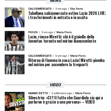
NEWS
CALCIOMERCATO
3 ore ago
Elia Serra
Tabellone calciomercato estivo Lazio 2026 LIVE:
i trasferimenti in entrata e in uscita
FOCUS
3 ore ago
Maria Floris
Lazio, riecco Miretti: chi è il gioiello della
Juventus tornato nel mirino biancoceleste
CALCIOMERCATO
5 ore ago
Maria Floris
Ritorno di fiamma in casa Lazio! Miretti piomba
nel mirino per accendere la trequarti
VIDEO
HANNO DETTO
2 settimane ago
Maria Floris
Silvestrin: «Ct? Il fatto che Guardiola sia qui a
parlarne è grazie a una persona» – VIDEO