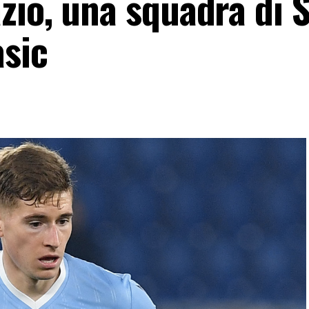
zio, una squadra di S
asic