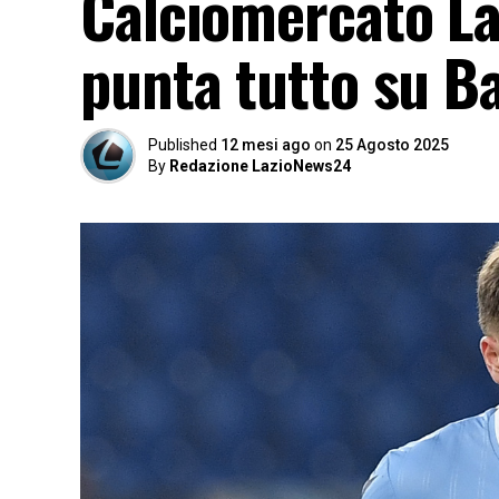
Calciomercato La
punta tutto su B
Published
12 mesi ago
on
25 Agosto 2025
By
Redazione LazioNews24