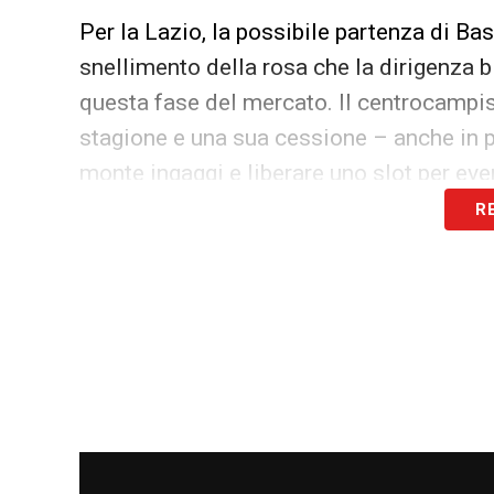
Per la Lazio, la possibile partenza di Bas
snellimento della rosa che la dirigenza b
questa fase del mercato. Il centrocampist
stagione e una sua cessione – anche in pr
monte ingaggi e liberare uno slot per even
R
L’Empoli, dal canto suo, punta sulla vogli
trovare maggiore continuità in Serie B e 
centrocampo che ha bisogno di leadership 
nella fase conclusiva, ma i contatti sono
nei prossimi giorni.
Il futuro di Basic ancora incerto
Nel frattempo, la Lazio valuta tutte le o