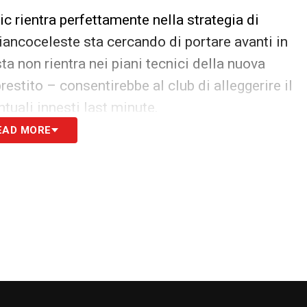
ic rientra perfettamente nella strategia di
iancoceleste sta cercando di portare avanti in
a non rientra nei piani tecnici della nuova
estito – consentirebbe al club di alleggerire il
tuali innesti last minute.
EAD MORE
a di rilancio del giocatore. Basic potrebbe
diventare un punto di riferimento per un
e fisicità. La trattativa non è ancora entrata
 in corso e l’operazione potrebbe sbloccarsi già
pzioni, tenendo monitorate anche eventuali