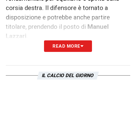
corsia destra. Il difensore è tornato a
disposizione e potrebbe anche partire
titolare, prendendo il posto di
Manuel
Lazzari
.
READ MORE
Sarebbe una soluzione importante per una
squadra che in questo momento ha bisogno
di certezze, soprattutto in una partita nella
IL CALCIO DEL GIORNO
quale serviranno attenzione difensiva e
capacità di ribaltare rapidamente l’azione. Il
recupero di
Marusic
rappresenta dunque
un’opzione preziosa per
Sarri
, chiamato a
trovare il giusto mix tra tenuta e qualità.
Atalanta Lazio, dubbio aperto in