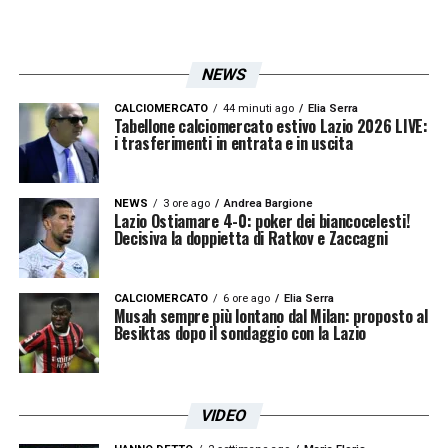
mezzo tra
Basic
e
Dele-Bashiru
Anche a centrocampo resta vivo un
NEWS
ballottaggio. Accanto a
Cataldi
e
Taylor
, si
CALCIOMERCATO
44 minuti ago
Elia Serra
Tabellone calciomercato estivo Lazio 2026 LIVE:
contendono una maglia
Toma Basic
e
Dele-
i trasferimenti in entrata e in uscita
Bashiru
. Il secondo ha già lasciato il segno
contro l’
Atalanta
nella gara d’andata e per
NEWS
3 ore ago
Andrea Bargione
Lazio Ostiamare 4-0: poker dei biancocelesti!
questo motivo resta una candidatura molto
Decisiva la doppietta di Ratkov e Zaccagni
credibile. La sua fisicità e la capacità di
inserimento possono infatti diventare armi
CALCIOMERCATO
6 ore ago
Elia Serra
Musah sempre più lontano dal Milan: proposto al
preziose in una semifinale che si
Besiktas dopo il sondaggio con la Lazio
preannuncia intensa e combattuta.
Atalanta Lazio, davanti
Maldini
è in
VIDEO
vantaggio su
Noslin