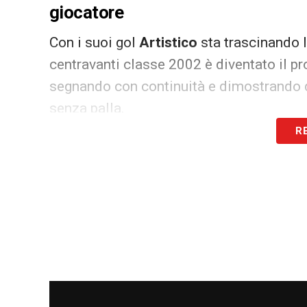
giocatore
Con i suoi gol
Artistico
sta trascinando 
centravanti classe 2002 è diventato il p
segnando con continuità e dimostrando d
senza palla.
R
Secondo quanto riportato da
Il Secolo X
Bologna
, che starebbe valutando
Artisti
della prossima stagione.
Lazio, il futuro di Artistico tra S
La situazione contrattuale dell’attaccan
e
Lazio
. Il club ligure ha infatti la possib
per
tre milioni di euro
al termine della s