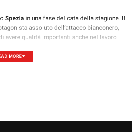
lo
Spezia
in una fase delicata della stagione. Il
rotagonista assoluto dell’attacco bianconero,
i avere qualità importanti anche nel lavoro
EAD MORE
IX
, tra le società interessate ci sarebbe proprio il
co
come possibile rinforzo offensivo in vista
pezia e mercato
te resta comunque legata agli accordi tra
Spezia
ilità di acquistare il giocatore a titolo definitivo
tagione.