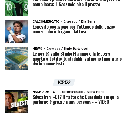
complicata: il Sassuolo alza il prezzo
CALCIOMERCATO
2 ore ago
Elia Serra
Esposito occasione per l’attacco della Lazio: i
numeri che intrigano Gattuso
NEWS
2 ore ago
Dario Bartolucci
Le novità sullo Stadio Flaminio e la lettera
aperta a Lotito: tanti dubbi sul piano finanziario
dei biancocelesti
VIDEO
HANNO DETTO
2 settimane ago
Maria Floris
Silvestrin: «Ct? Il fatto che Guardiola sia qui a
parlarne è grazie a una persona» – VIDEO