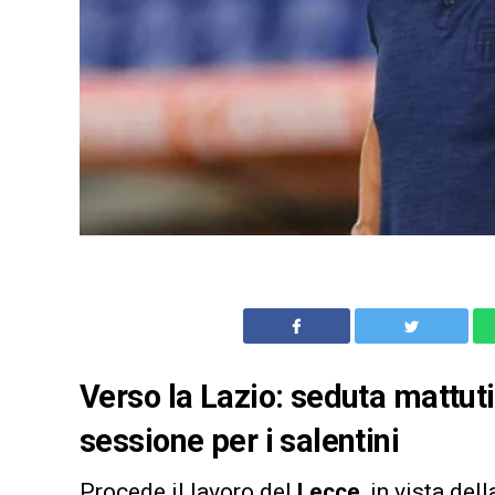
Verso la Lazio: seduta mattutin
sessione per i salentini
Procede il lavoro del
Lecce
, in vista de