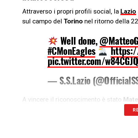
Attraverso i propri profili social, la
Lazio
sul campo del
Torino
nel ritorno della 2
Well done,
@MatteoG
#CMonEagles
https:
pic.twitter.com/w84CGJ
— S.S.Lazio (@OfficialS
A vincere il riconoscimento è stato
Mate
la partita prima del raddoppio di
Danilo 
R
LA PLAYLIST DELLE NOSTRE TOP NEW