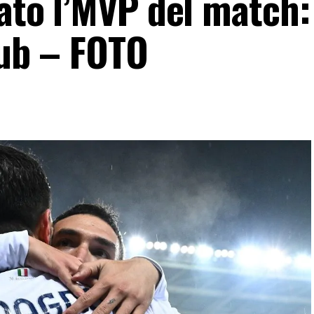
lato l’MVP del match: 
lub – FOTO