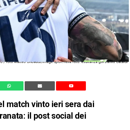
o / foto Matteo Gribaudi/Image Sport nella foto: esultanza gol Danilo Cataldi
l match vinto ieri sera dai
anata: il post social dei