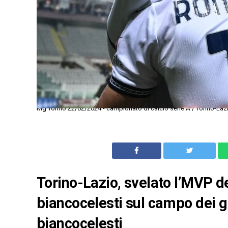
Mg Torino 22/02/2024 - campionato di calcio serie A / Torino-Lazi
Torino-Lazio, svelato l’MVP de
biancocelesti sul campo dei gr
biancocelesti