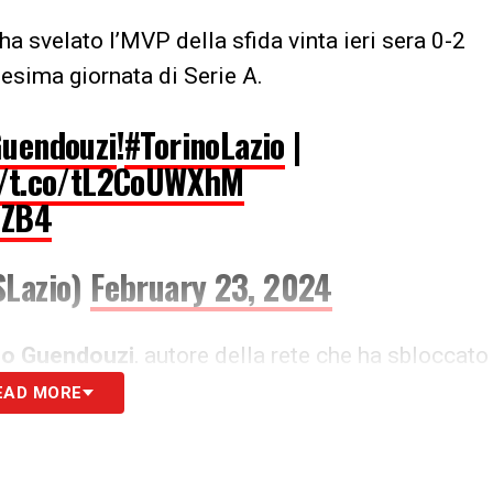
ha svelato l’MVP della sfida vinta ieri sera 0-2
2esima giornata di Serie A.
uendouzi
!
#TorinoLazio
|
//t.co/tL2CoUWXhM
QZB4
SLazio)
February 23, 2024
o Guendouzi
, autore della rete che ha sbloccato
Cataldi
.
EAD MORE
S