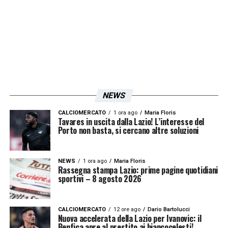
applicare il proprio credo calcistico in una
piazza ambiziosa, con l’obiettivo di
competere stabilmente per i posti europei.
Sul fronte delle alternative, resta aperta la
suggestione di un possibile ritorno al
Napoli
,
NEWS
squadra con cui Sarri ha scritto pagine
importanti di calcio italiano, qualora la
CALCIOMERCATO
1 ora ago
Maria Floris
Tavares in uscita dalla Lazio! L’interesse del
Porto non basta, si cercano altre soluzioni
società partenopea dovesse optare per un
cambiamento di guida tecnica al termine del
ciclo con
Antonio Conte
. Tuttavia, allo stato
NEWS
1 ora ago
Maria Floris
Rassegna stampa Lazio: prime pagine quotidiani
attuale,
l’ipotesi atalantina è quella più
sportivi – 8 agosto 2026
avanzata e concreta
.
CALCIOMERCATO
12 ore ago
Dario Bartolucci
Nuova accelerata della Lazio per Ivanovic: il
Un nuovo capitolo per Sarri
Benfica apre al prestito ai biancocelesti!