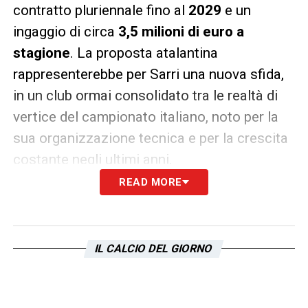
contratto pluriennale fino al
2029
e un
ingaggio di circa
3,5 milioni di euro a
stagione
. La proposta atalantina
rappresenterebbe per Sarri una nuova sfida,
in un club ormai consolidato tra le realtà di
vertice del campionato italiano, noto per la
sua organizzazione tecnica e per la crescita
costante negli ultimi anni.
READ MORE
La scelta di approdare all’
Atalanta
per Sarri
non sarebbe casuale: il club bergamasco ha
costruito negli anni un’identità chiara,
IL CALCIO DEL GIORNO
mescolando risultati di prestigio con
valorizzazione di giovani e solidità di gioco.
Per il tecnico toscano sarebbe l’occasione di