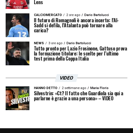
Lens
Roma Lazio, passione e tensione a
ogni metro
CALCIOMERCATO
2 ore ago
Dario Bartolucci
Il futuro di Romagnoli è ancora incerto: l’Al-
Sadd si defila, l’Atalanta può tornare alla
La giornata di domenica sarà una vera prova
carica?
di organizzazione, dove lo sport si intreccia
NEWS
3 ore ago
Dario Bartolucci
con la sicurezza urbana. Modifiche alla
Tutto pronto per Lazio Frosinone, Gattuso prova
la formazione titolare: le scelte per l’ultimo
viabilità, accessi controllati e chiusure
test prima della Coppa Italia
temporanee dei tratti più congestionati
saranno necessari per consentire una
VIDEO
convivenza armoniosa tra tifosi e pubblico
HANNO DETTO
2 settimane ago
Maria Floris
del tennis. Per chi ama il calcio, sarà un
Silvestrin: «Ct? Il fatto che Guardiola sia qui a
parlarne è grazie a una persona» – VIDEO
derby da vivere intensamente: ogni gesto,
ogni curva e ogni gol avranno un peso
doppio, tra emozione e responsabilità.