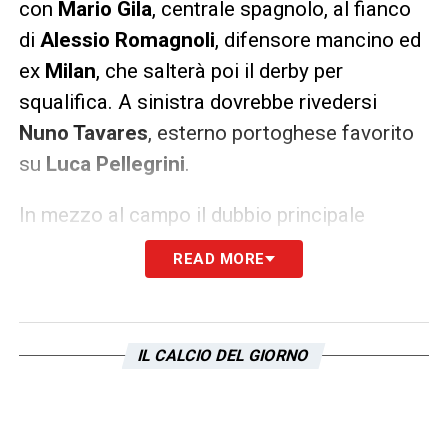
con
Mario Gila
, centrale spagnolo, al fianco
di
Alessio Romagnoli
, difensore mancino ed
ex
Milan
, che salterà poi il derby per
squalifica. A sinistra dovrebbe rivedersi
Nuno Tavares
, esterno portoghese favorito
su
Luca Pellegrini
.
In mezzo al campo il dubbio principale
riguarda la regia.
Patric
, difensore spagnolo
READ MORE
adattabile davanti alla difesa, è favorito su
Nicolò Rovella
, centrocampista reduce da
una stagione fisicamente complicata. Ai suoi
IL CALCIO DEL GIORNO
lati dovrebbero agire
Basic
e
Taylor
, con
quest’ultimo avanti su
Dele Bashiru
.