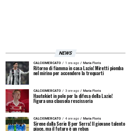
In attacco la notizia più importante riguarda
Mattia Zaccagni
, capitano e riferimento
tecnico della
Lazio
, che stringerà i denti e
partirà titolare. Sulla destra spazio a
Gustav
Isaksen
, esterno danese, mentre al centro
Tijjani Noslin
, attaccante olandese, è
NEWS
favorito su
Maldini
.
CALCIOMERCATO
1 ora ago
Maria Floris
Ritorno di fiamma in casa Lazio! Miretti piomba
Probabili formazioni Lazio Inter,
nel mirino per accendere la trequarti
Chivu perde Calhanoglu
CALCIOMERCATO
3 ore ago
Maria Floris
Sul fronte nerazzurro,
Cristian Chivu
,
Hautekiet in pole per la difesa della Lazio!
Figura una clausola rescissoria
tecnico dell’
Inter
, dovrà rinunciare a
Hakan
Calhanoglu
, regista turco fermo per problemi
CALCIOMERCATO
4 ore ago
Maria Floris
fisici. In cabina di regia dovrebbe esserci
Sirene dalla Serie B per Serra! Il giovane talento
piace, ma il futuro è un rebus
Zielinski
, con
Barella
e
Sucic
, favorito su