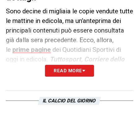
Sono decine di migliaia le copie vendute tutte
le mattine in edicola, ma un’anteprima dei
principali contenuti può essere consultata
già dalla sera precedente. Ecco, allora,
le
prime pagine
dei Quotidiani Sportivi di
oggi in edicola.
Tuttosport, Corriere dello
Sport e La Gazzetta dello
READ MORE
Sport
rappresentano i principali quotidiani
sportivi in
Italia
.
IL CALCIO DEL GIORNO