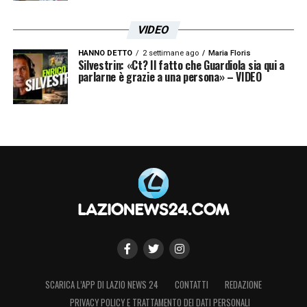
VIDEO
Le prime pagine sportive nazionali - 11 ottobre 2025 25
HANNO DETTO
2 settimane ago
Maria Floris
Silvestrin: «Ct? Il fatto che Guardiola sia qui a
parlarne è grazie a una persona» – VIDEO
SCARICA L’APP DI LAZIO NEWS 24
CONTATTI
REDAZIONE
PRIVACY POLICY E TRATTAMENTO DEI DATI PERSONALI