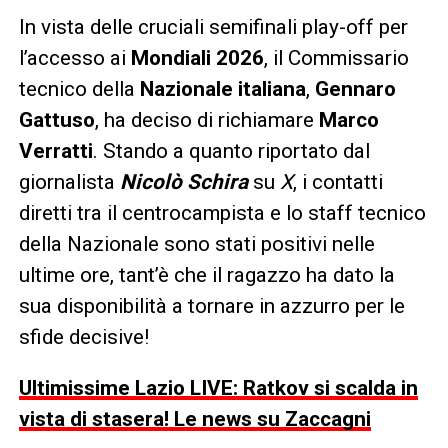
In vista delle cruciali semifinali play-off per
l’accesso ai
Mondiali 2026
, il Commissario
tecnico della
Nazionale italiana
,
Gennaro
Gattuso
, ha deciso di richiamare
Marco
Verratti
. Stando a quanto riportato dal
giornalista
Nicolò Schira
su
X
, i contatti
diretti tra il centrocampista e lo staff tecnico
della Nazionale sono stati positivi nelle
ultime ore, tant’è che il ragazzo ha dato la
sua disponibilità a tornare in azzurro per le
sfide decisive!
Ultimissime Lazio LIVE: Ratkov si scalda in
vista di stasera! Le news su Zaccagni