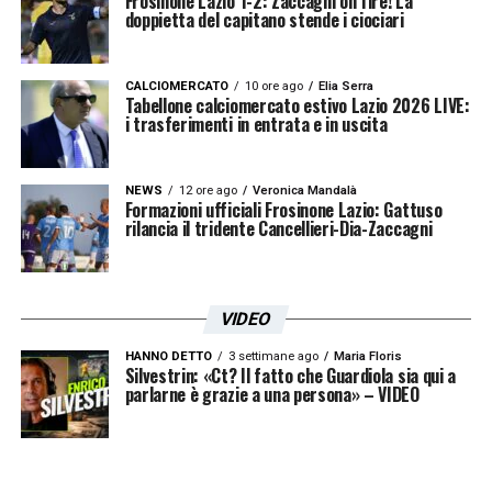
Frosinone Lazio 1-2: Zaccagni on fire! La
doppietta del capitano stende i ciociari
CALCIOMERCATO
10 ore ago
Elia Serra
Tabellone calciomercato estivo Lazio 2026 LIVE:
i trasferimenti in entrata e in uscita
NEWS
12 ore ago
Veronica Mandalà
Formazioni ufficiali Frosinone Lazio: Gattuso
rilancia il tridente Cancellieri-Dia-Zaccagni
VIDEO
HANNO DETTO
3 settimane ago
Maria Floris
Silvestrin: «Ct? Il fatto che Guardiola sia qui a
parlarne è grazie a una persona» – VIDEO