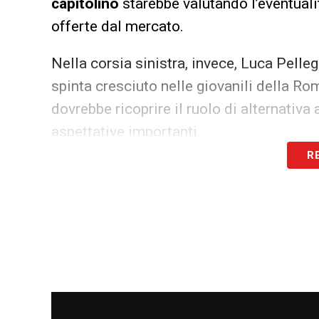
capitolino
starebbe valutando l’eventuali
offerte dal mercato.
Nella corsia sinistra, invece, Luca Pelle
spinta cresciuto nelle giovanili della Ro
dovrebbe ricoprire il ruolo di alternativ
aspettative importanti.
R
Sarri è chiamato a una decisione non se
tattiche, condizione fisica dei giocatori 
che potrebbe influenzare significativamen
nella stagione in arrivo.
LA PLAYLIST DELLE NOSTRE TOP NEW