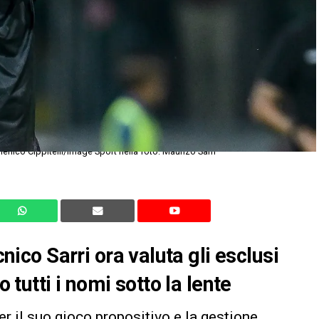
nico Cippitelli/Image Sport nella foto: Maurizo Sarri
cnico Sarri ora valuta gli esclusi
o tutti i nomi sotto la lente
er il suo gioco propositivo e la gestione