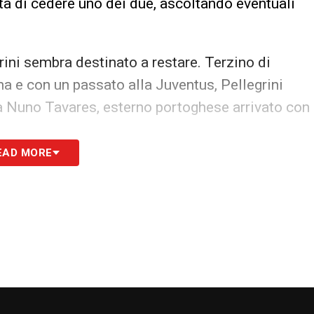
tà di cedere uno dei due, ascoltando eventuali
grini sembra destinato a restare. Terzino di
ma e con un passato alla Juventus, Pellegrini
a a Nuno Tavares, esterno portoghese arrivato con
EAD MORE
mplice, che dovrà tenere conto di esigenze
e compatibilità con i nuovi innesti. Una scelta
te l’equilibrio e la competitività della
Lazio
S