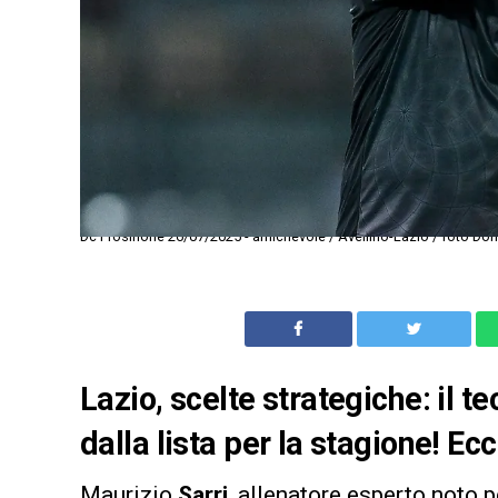
Dc Frosinone 26/07/2025 - amichevole / Avellino-Lazio / foto Dome
Lazio, scelte strategiche: il te
dalla lista per la stagione! Ecc
Maurizio
Sarri
, allenatore esperto noto p