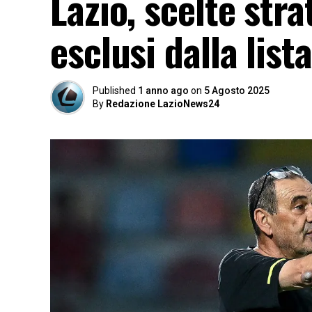
Lazio, scelte stra
esclusi dalla lis
Published
1 anno ago
on
5 Agosto 2025
By
Redazione LazioNews24