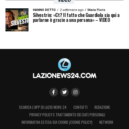
VIDEO
HANNO DETTO
2 settimane ago
Maria Floris
Silvestrin: «Ct? Il fatto che Guardiola sia qui a
parlarne è grazie a una persona» – VIDEO
SCARICA L’APP DI LAZIO NEWS 24
CONTATTI
REDAZIONE
PRIVACY POLICY E TRATTAMENTO DEI DATI PERSONALI
INFORMATIVA ESTESA SUI COOKIE (COOKIE POLICY)
NETWORK