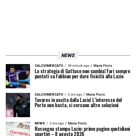
La Lazio, invece, dovrà provare a tornarci, in
Europa. E per farlo, Sarri ha bisogno di
lavorare intensamente sulle conoscenze
tattiche del suo gruppo. In occasione della
sua presentazione, il tecnico ha dichiarato
chiaramente: “C’è da seminare, questa
NEWS
squadra va portata sul livello delle mie
CALCIOMERCATO
34 minuti ago
Maria Floris
La strategia di Gattuso non cambia! Fari sempre
aspettative. Vedo giocatori tatticamente
puntati su Fabbian per dare fisicità alla Lazio
acerbi”. I due test a Istanbul, contro due
squadre nettamente avanti con la
CALCIOMERCATO
2 ore ago
Maria Floris
Tavares in uscita dalla Lazio! L’interesse del
preparazione (sabato il test con il
Porto non basta, si cercano altre soluzioni
Galatasaray, che giocherà la sua prima gara
ufficiale venerdì 8 agosto contro il
NEWS
2 ore ago
Maria Floris
Rassegna stampa Lazio: prime pagine quotidiani
Gaziantep), rispondono all’esigenza di
sportivi – 8 agosto 2026