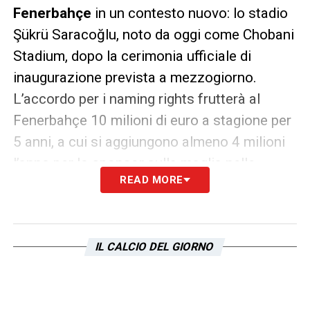
Fenerbahçe
in un contesto nuovo: lo stadio
Şükrü Saracoğlu, noto da oggi come Chobani
Stadium, dopo la cerimonia ufficiale di
inaugurazione prevista a mezzogiorno.
L’accordo per i naming rights frutterà al
Fenerbahçe 10 milioni di euro a stagione per
5 anni, a cui si aggiungono almeno 4 milioni
l’anno per lo sponsor sulla maglia nelle
READ MORE
partite europee, sottolinea il Corriere dello
Sport. L’Europa è proprio il pensiero del
Fenerbahçe, che stasera conclude il suo
IL CALCIO DEL GIORNO
precampionato, e tra sette giorni giocherà a
Rotterdam contro il Feyenoord l’andata del 3°
turno preliminare di Champions League.